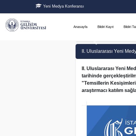
Yeni Medya Konferansı
Anasayfa
Bildiri Kayıt
Bildiri T
II. Uluslararası Yeni Med
II. Uluslararası Yeni M
tarihinde gerçekleştiril
"Temsillerin Kesişimler
araştırmacı katılım sağla